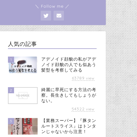
＼ Follow me ／
人気の記事
アデノイド顔貌の私がアデ
1
ノイド顔貌の人でも似あう
髪型を考察してみる
63789
view
綺麗に早死にする方法の考
2
察。長生きしてもしょうが
ない。
54322
view
【業務スーパー】『豚タン
3
ルートスライス』はトンタ
ンじゃないから注意！