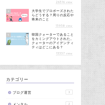
26316
view
大学生でプロポーズされた
4
らどうする？周りの反応や
将来のこと
13938
view
韓国クォーターであること
5
をカミングアウトされた。
クォーターのアイデンティ
ティはどこにある？
13337
view
カテゴリー
ブログ運営
3
メンタル
2