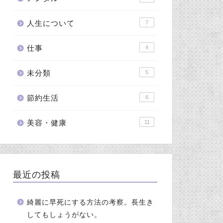
人生について
7
仕事
4
未分類
5
節約生活
6
美容・健康
11
最近の投稿
綺麗に早死にする方法の考察。長生き
してもしょうがない。