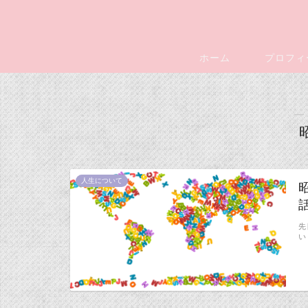
ホーム
プロフィ
―
人生について
先
い