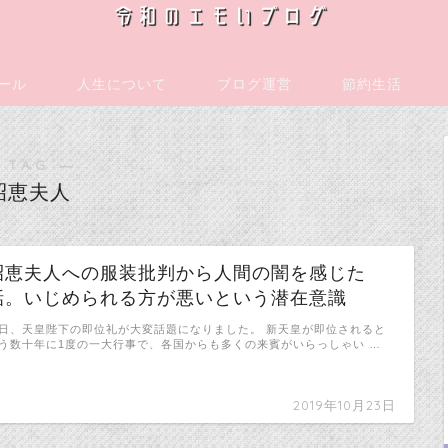
ール
人生について
ブログ運営
節約生活
 TAG ―
昭恵夫人
昭恵夫人への服装批判から人間の闇を感じた
話。いじめられる方が悪いという潜在意識
日、天皇陛下の即位礼が大変話題になりました。 新天皇が即位されると
う数十年に1度の一大行事で、各国からも多くの来賓がいらっしゃい …
2019年10月23日