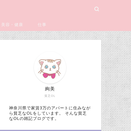
美容・健康
仕事
絢美
貧乏OL
神奈川県で家賃3万のアパートに住みなが
ら貧乏なOLをしています。 そんな貧乏
なOLの雑記ブログです。